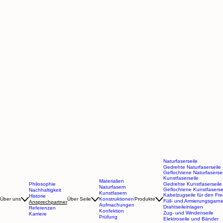
Naturfaserseile
Gedrehte Naturfaserseile
Geflochtene Naturfasersei
Kunstfaserseile
Materialien
Philosophie
Gedrehte Kunstfaserseile
Naturfasern
Geflochtene Kunstfaserse
Nachhaltigkeit
Kunstfasern
Kabelzugseile für den Fre
Historie
Über uns
Über Seile
Konstruktionen
Produkte
Füll- und Armierungsgarn
Ansprechpartner
Aufmachungen
Drahtseileinlagen
Referenzen
Konfektion