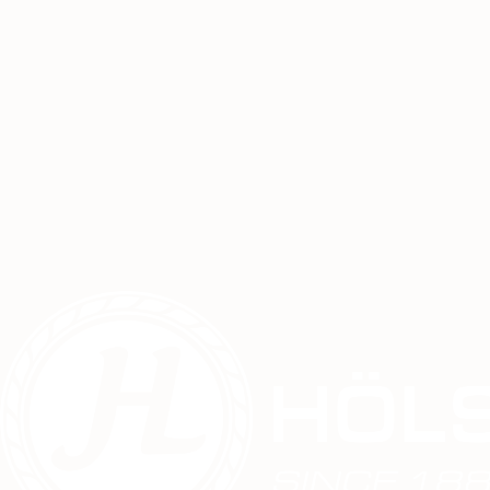
purchase@hoelscher-jhl.de
Tobias Terkuhlen
Buchhaltung
+49 (0) 25 51 - 93 69 16
buchhaltung@hoelscher-jhl.de
Wolfgang Anders
Marketing
+49 (0) 25 55 - 99 73 75 95
ds@hoelscher-jhl.de
Geschäftführung
Thomas Hölscher
Geschäftsführer
+49 (0) 25 55 - 99 73 75 0
th@hoelscher-jhl.de
Produktion
Markus Hölscher
Produktionsleitung
+49 (0) 25 55 - 99 73 75 0
mh@hoelscher-jhl.de
Henrik Langebröker
Produktionsleitung
+49 (0) 25 55 - 99 73 75 0
hl@hoelscher-jhl.de
Manfred HÖLSCHER
Assistenz der Produktionsleitung
+49 (0) 25 55 - 99 73 75 0
flechterei@hoelscher-jhl.de
Helmut Ruhoff
Assistenz der Produktionsleitung
+49 (0) 25 55 - 99 73 75 0
flechterei@hoelscher-jhl.de
Lager - Versand
N.N.