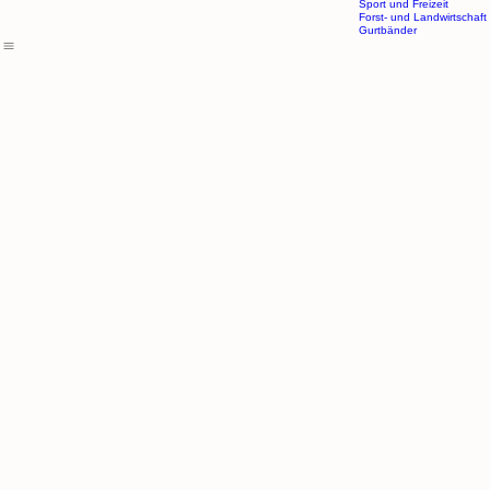
Zug- und Windenseile
Karriere
Prüfung
Elektroseile und Bänder
Sport und Freizeit
Forst- und Landwirtschaft
Gurtbänder