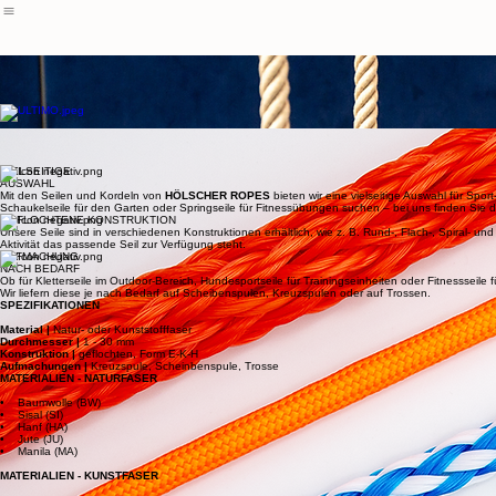
Forst- und Landwirtschaft
Gurtbänder
SPORT UND FREIZEIT
Wir bieten Ihnen unser großes Sortiment an Kordeln und Seilen in den verschiedensten Konstrukti
Diese lassen sich den jeweiligen Anwendungszwecken und Einsatzgebieten optimal anpassen. Auc
JHL ULTIMO
Es besticht durch eine außergewöhnlich breite Farbpalette und perfekt abgestimmte Designs, di
JHL NATURFASERSEILE
JHL KUNSTFASERSEILE
Gute Gründe für JHL SPORT UND FREIZEIT-SEILE
VIELSEITIGE
AUSWAHL
Mit den Seilen und Kordeln von
HÖLSCHER ROPES
bieten wir eine vielseitige Auswahl für Spor
Schaukelseile für den Garten oder Springseile für Fitnessübungen suchen – bei uns finden Sie d
GEFLOCHTENE KONSTRUKTION
Unsere Seile sind in verschiedenen Konstruktionen erhältlich, wie z. B. Rund-, Flach-, Spiral- 
Aktivität das passende Seil zur Verfügung steht.
AUFMACHUNG
NACH BEDARF
Ob für Kletterseile im Outdoor-Bereich, Hundesportseile für Trainingseinheiten oder Fitnessseile 
Wir liefern diese je nach Bedarf auf Scheibenspulen, Kreuzspulen oder auf Trossen.
SPEZIFIKATIONEN
Material |
Natur- oder Kunststofffaser
Durchmesser |
1 - 30 mm
Konstruktion |
geflochten, Form E-K-H
Aufmachungen |
Kreuzspule, Scheinbenspule, Trosse
MATERIALIEN - NATURFASER
• Baumwolle (BW)
• Sisal (SI)
• Hanf (HA)
• Jute (JU)
• Manila (MA)