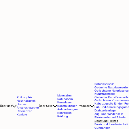
Naturfaserseile
Gedrehte Naturfaserseile
Geflochtene Naturfasersei
Kunstfaserseile
Materialien
Philosophie
Gedrehte Kunstfaserseile
Naturfasern
Geflochtene Kunstfaserse
Nachhaltigkeit
Kunstfasern
Kabelzugseile für den Fre
Historie
Über uns
Über Seile
Konstruktionen
Produkte
Füll- und Armierungsgarn
Ansprechpartner
Aufmachungen
Drahtseileinlagen
Referenzen
Konfektion
Zug- und Windenseile
Karriere
Prüfung
Elektroseile und Bänder
Sport und Freizeit