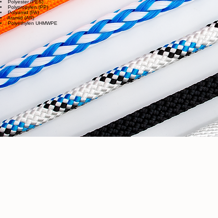
MATERIALIEN - KUNSTFASER
• Polyester (PES)
• Polypropylen (PP)
• Polyamid (PA)
• Aramid (AR)
• Polyethylen UHMWPE