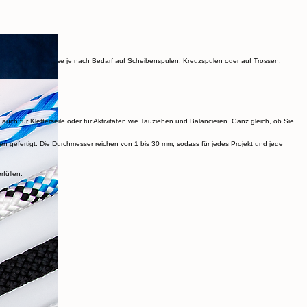
vieles mehr.
 mm und liefern diese je nach Bedarf auf Scheibenspulen, Kreuzspulen oder auf Trossen.
 auch für Kletterseile oder für Aktivitäten wie Tauziehen und Balancieren. Ganz gleich, ob Sie
ien gefertigt. Die Durchmesser reichen von 1 bis 30 mm, sodass für jedes Projekt und jede
füllen.