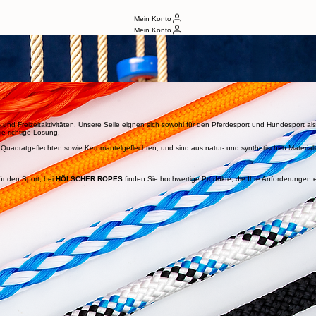
Mein Konto
Mein Konto
onen an, wie z. B. Rund-, Flach-, Spiral-, Quadratgeflechte, Kernmantelgeflechte, Gestrickt und 
h hier verarbeiten wir Natur- und synthetische Materialien mit einem Durchmesser von 1 bis 30
e Ihren Produkten eine unverwechselbare Note verleihen.
t- und Freizeitaktivitäten. Unsere Seile eignen sich sowohl für den Pferdesport und Hundesport als
ie richtige Lösung.
und Quadratgeflechten sowie Kernmantelgeflechten, und sind aus natur- und synthetischen Material
für den Sport, bei
HÖLSCHER ROPES
finden Sie hochwertige Produkte, die Ihre Anforderungen er