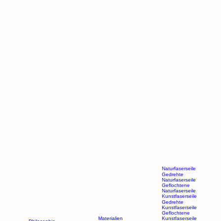
Naturfaserseile
Gedrehte
Naturfaserseile
Geflochtene
Naturfaserseile
Kunstfaserseile
Gedrehte
Kunstfaserseile
Josef Hölscher GmbH & Co. KG
Geflochtene
Münsterstraße 59