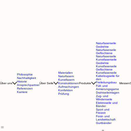
Naturfaserseile
Gedrehte
Naturfaserseile
Geflochtene
Naturfaserseile
Kunstfaserseile
Gedrehte
Kunstfaserseile
Geflochtene
Materialien
Kunstfaserseile
Philosophie
Kabelzugseile für
Naturfasern
Nachhaltigkeit
den
Kunstfasern
Historie
Freileitungsbau
Über uns
Über Seile
Konstruktionen
Produkte
Messen
Ansprechpartner
Füll- und
Aufmachungen
Referenzen
Armierungsgarne
Konfektion
Karriere
Drahtseileinlagen
Prüfung
Zug- und
Windenseile
Elektroseile und
Bänder
Sport und
Freizeit
Forst- und
Landwirtschaft