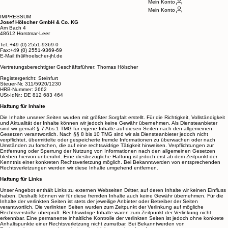
Gurtbänder
Mein Konto
Mein Konto
IMPRESSUM
Josef Hölscher GmbH & Co. KG
Am Bach 4
48612 Horstmar-Leer
Tel.:+49 (0) 2551-9369-0
Fax:+49 (0) 2551-9369-69
E-Mail:th@hoelscher-jhl.de
Vertretungsberechtigter Geschäftsführer: Thomas Hölscher
Registergericht: Steinfurt
Steuer-Nr. 311/5920/1230
HRB-Nummer: 2662
USt-IdNr.: DE 812 683 464
Haftung für Inhalte
Die Inhalte unserer Seiten wurden mit größter Sorgfalt erstellt. Für die Richtigkeit, Vollständigkeit
und Aktualität der Inhalte können wir jedoch keine Gewähr übernehmen. Als Diensteanbieter
sind wir gemäß § 7 Abs.1 TMG für eigene Inhalte auf diesen Seiten nach den allgemeinen
Gesetzen verantwortlich. Nach §§ 8 bis 10 TMG sind wir als Diensteanbieter jedoch nicht
verpflichtet, übermittelte oder gespeicherte fremde Informationen zu überwachen oder nach
Umständen zu forschen, die auf eine rechtswidrige Tätigkeit hinweisen. Verpflichtungen zur
Entfernung oder Sperrung der Nutzung von Informationen nach den allgemeinen Gesetzen
bleiben hiervon unberührt. Eine diesbezügliche Haftung ist jedoch erst ab dem Zeitpunkt der
Kenntnis einer konkreten Rechtsverletzung möglich. Bei Bekanntwerden von entsprechenden
Rechtsverletzungen werden wir diese Inhalte umgehend entfernen.
Haftung für Links
Unser Angebot enthält Links zu externen Webseiten Dritter, auf deren Inhalte wir keinen Einfluss
haben. Deshalb können wir für diese fremden Inhalte auch keine Gewähr übernehmen. Für die
Inhalte der verlinkten Seiten ist stets der jeweilige Anbieter oder Betreiber der Seiten
verantwortlich. Die verlinkten Seiten wurden zum Zeitpunkt der Verlinkung auf mögliche
Rechtsverstöße überprüft. Rechtswidrige Inhalte waren zum Zeitpunkt der Verlinkung nicht