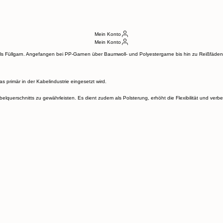
Messen
Service
Kontakt
Ansprechpartner
DE
EN
e
Mein Konto
Mein Konto
als Füllgarn. Angefangen bei PP-Garnen über Baumwoll- und Polyestergarne bis hin zu Reißfäde
as primär in der Kabelindustrie eingesetzt wird.
elquerschnitts zu gewährleisten. Es dient zudem als Polsterung, erhöht die Flexibilität und verbe