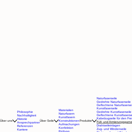
Naturfaserseile
Gedrehte Naturfaserseile
Geflochtene Naturfasersei
Kunstfaserseile
Materialien
Philosophie
Gedrehte Kunstfaserseile
Naturfasern
Geflochtene Kunstfaserse
Nachhaltigkeit
Kunstfasern
Kabelzugseile für den Fre
Historie