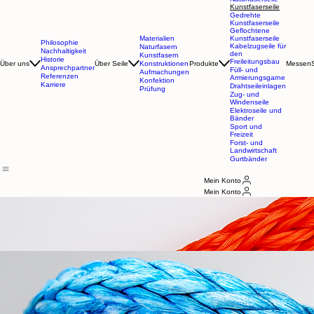
Naturfaserseile
Geflochtene
Naturfaserseile
Kunstfaserseile
Gedrehte
Kunstfaserseile
Geflochtene
Materialien
Kunstfaserseile
Philosophie
Kabelzugseile für
Naturfasern
Nachhaltigkeit
den
Kunstfasern
Historie
Freileitungsbau
Über uns
Über Seile
Konstruktionen
Produkte
Messen
Ansprechpartner
Füll- und
Aufmachungen
Referenzen
Armierungsgarne
Konfektion
Karriere
Drahtseileinlagen
Prüfung
Zug- und
Windenseile
Elektroseile und
Bänder
Sport und
Freizeit
Forst- und
Landwirtschaft
Gurtbänder
Mein Konto
Mein Konto
JHL KunstFASERSEILE
Die Seile von
HÖLSCHER ROPES
werden aus einer Vielzahl von hochwertigen Materialien
gefertigt, darunter: Polypropylen Multifil (in 35 verschiedenen Farben erhältlich), Polypropylen
Splitfilm, Polypropylen Spinnfaser (mit Hanfoptik), Polyester, Polyamid (Nylon), HMPE und Aramid.
Diese Materialien garantieren sowohl hohe Festigkeit als auch Langlebigkeit der Seile, die in
unterschiedlichsten Anwendungen in Industrie, Landwirtschaft, Sport und vielen weiteren
Bereichen eingesetzt werden können.
GEDREHTE KUNSTFASERSEILE
Gedrehte Seile zeichnen sich durch hohe Zugfestigkeit, gute Knotenfestigkeit und exzellente
Formbeständigkeit aus. Sie bieten eine gute Handhabung und Verschleißfestigkeit, eignen sich
gut für Anwendungen, bei denen Steifigkeit und Abriebresistenz gefragt sind.
GEFLOCHTENE KUNSTFASERSEILE