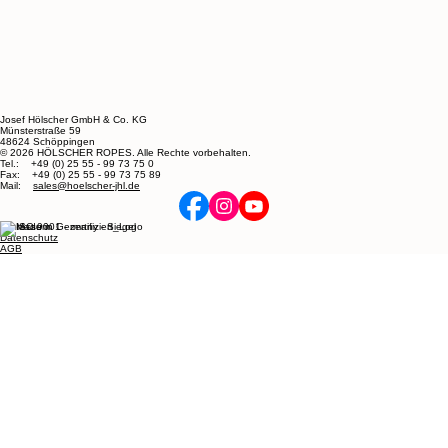
Josef Hölscher GmbH & Co. KG
Münsterstraße 59
48624 Schöppingen
© 2026 HÖLSCHER ROPES. Alle Rechte vorbehalten.
Tel.: +49 (0) 25 55 - 99 73 75 0
Fax: +49 (0) 25 55 - 99 73 75 89
Mail:
sales@hoelscher-jhl.de
Impressum
Datenschutz
AGB