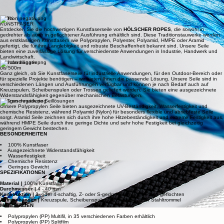
Geflochtene Seile überzeugen durch glatten Verlauf, geringe Torsionsanfälligkeit und
ausgezeichnete Biegeeigenschaften. Sie eignen sich besonders für Anwendungen, bei denen
geringe Dehnung, erleichterte Handhabung und eine feine Oberfläche wichtig sind.
Gute Gründe für JHL KUNSTFASERSEILE
100%
KUNSTFASER
Entdecken Sie die hochwertigen Kunstfaserseile von
HÖLSCHER ROPES
, die sowohl in
gedrehter als auch in geflochtener Ausführung erhältlich sind. Diese Traditionstauwerke werden
aus erstklassigen Kunstfasern wie Polypropylen, Polyester, Polyamid, HMPE oder Aramid
gefertigt, die für ihre Langlebigkeit und robuste Beschaffenheit bekannt sind. Unsere Seile
bieten eine zuverlässige Lösung für verschiedenste Anwendungen in Industrie, Handwerk und
Landwirtschaft.
Standardlängen
bis 500m
Ganz gleich, ob Sie Kunstfaserseile für industrielle Anwendungen, für den Outdoor-Bereich oder
für spezielle Projekte benötigen – wir bieten Ihnen die passende Lösung. Unsere Seile sind in
verschiedenen Längen und Ausführungen verfügbar und können je nach Bedarf auch auf
Kreuzspulen, Scheibenspulen oder Trossen geliefert werden. Sie bieten eine ausgezeichnete
Widerstandsfähigkeit gegenüber mechanischen Belastungen.
maßgeschneiderte Seillösungen
Unsere Polypropylen Seile bieten ausgezeichnete UV-Beständigkeit, Wasserfestigkeit und
chemische Resistenz, während Polyamid (Nylon) für besonders flexible und abriebfeste Seile
sorgt. Aramid Seile zeichnen sich durch ihre hohe Hitzebeständigkeit und extreme Festigkeit aus,
während HMPE Seile durch ihre geringe Dichte und sehr hohe Festigkeit bei gleichzeitig
geringem Gewicht bestechen.
BESONDERHEITEN
• 100% Kunstfaser
• A
usgezeichnete Widerstandsfähigkeit
• Wasserfestigkeit
• Chemische Resistenz
• Geringes Gewicht
SPEZIFIKATIONEN
Material |
100% Kunstfaser
Durchmesser |
4 - 40 mm
Konstruktion |
3- oder 4-schaftig, Z- oder S-gedreht, 8- oder 16-fach geflochten
Aufmachungen |
Kreuzspule, Scheibenspule, Trosse, Holz- oder Stahltrommel
MATERIALIEN