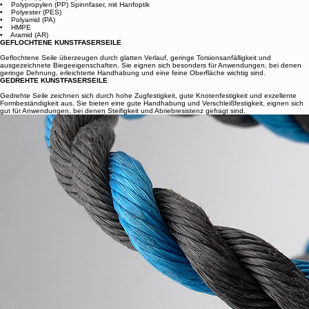
• Polypropylen (PP) Multifil, in 35 verschiedenen Farben erhältlich
• Polypropylen (PP) Splitfilm
• Polypropylen (PP) Spinnfaser, mit Hanfoptik
• Polyester (PES)
• Polyamid (PA)
• HMPE
• Aramid (AR)
GEFLOCHTENE KUNSTFASERSEILE
Geflochtene Seile überzeugen durch glatten Verlauf, geringe Torsionsanfälligkeit und
ausgezeichnete Biegeeigenschaften. Sie eignen sich besonders für Anwendungen, bei denen
geringe Dehnung, erleichterte Handhabung und eine feine Oberfläche wichtig sind.
GEDREHTE KUNSTFASERSEILE
Gedrehte Seile zeichnen sich durch hohe Zugfestigkeit, gute Knotenfestigkeit und exzellente
Formbeständigkeit aus. Sie bieten eine gute Handhabung und Verschleißfestigkeit, eignen sich
gut für Anwendungen, bei denen Steifigkeit und Abriebresistenz gefragt sind.