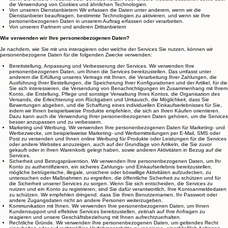
Services aufrufen oder nutzen, mit uns kommunizieren oder uns anderweitig Ihre
personenbezogenen Daten zur Verfügung stellen.
Automatisch über die Services Wir erfassen die Daten unter anderem von Ihrem Gerät oder
wenn Sie unsere Produkte oder Services nutzen oder unsere Website besuchen sowie über
die Verwendung von Cookies und ähnlichen Technologien.
Von unseren Dienstanbietern Wir erfassen die Daten unter anderem, wenn wir die
Dienstanbieter beauftragen, bestimmte Technologien zu aktivieren, und wenn sie Ihre
personenbezogenen Daten in unserem Auftrag erfassen oder verarbeiten.
Von unseren Partnern und anderen Drittanbietern
Wie verwenden wir Ihre personenbezogenen Daten?
Je nachdem, wie Sie mit uns interagieren oder welche der Services Sie nutzen, können wir
personenbezogene Daten für die folgenden Zwecke verwenden:
Bereitstellung, Anpassung und Verbesserung der Services. Wir verwenden Ihre
personenbezogenen Daten, um Ihnen die Services bereitzustellen. Das umfasst unter
anderem die Erfüllung unseres Vertrags mit Ihnen, die Verarbeitung Ihrer Zahlungen, die
Ausführung Ihrer Bestellungen, die Speicherung Ihrer Konfigurationen und der Artikel, für die
Sie sich interessieren, die Versendung von Benachrichtigungen im Zusammenhang mit Ihrem
Konto, die Erstellung, Pflege und sonstige Verwaltung Ihres Kontos, die Organisation des
Versands, die Erleichterung von Rückgaben und Umtausch, die Möglichkeit, dass Sie
Bewertungen abgeben, und die Schaffung eines individuellen Einkaufserlebnisses für Sie,
indem wir Ihnen beispielsweise Produkte empfehlen, die sich an Ihren Käufen orientieren.
Dazu kann auch die Verwendung Ihrer personenbezogenen Daten gehören, um die Services
besser anzupassen und zu verbessern.
Marketing und Werbung. Wir verwenden Ihre personenbezogenen Daten für Marketing- und
Werbezwecke, um beispielsweise Marketing- und Werbemitteilungen per E-Mail, SMS oder
Post zu versenden und Ihnen online Werbung für Produkte oder Leistungen für die Services
oder andere Websites anzuzeigen, auch auf der Grundlage von Artikeln, die Sie zuvor
gekauft oder in Ihren Warenkorb gelegt haben, sowie anderen Aktivitäten in Bezug auf die
Services.
Sicherheit und Betrugsprävention. Wir verwenden Ihre personenbezogenen Daten, um Ihr
Konto zu authentifizieren, ein sicheres Zahlungs- und Einkaufserlebnis bereitzustellen,
mögliche betrügerische, illegale, unsichere oder böswillige Aktivitäten aufzudecken, zu
untersuchen oder Maßnahmen zu ergreifen, die öffentliche Sicherheit zu schützen und für
die Sicherheit unserer Services zu sorgen. Wenn Sie sich entscheiden, die Services zu
nutzen und ein Konto zu registrieren, sind Sie dafür verantwortlich, Ihre Kontoanmeldedaten
zu schützen. Wir empfehlen dringend, dass Sie Ihren Benutzernamen, Ihr Passwort oder
andere Zugangsdaten nicht an andere Personen weiterzugeben.
Kommunikation mit Ihnen. Wir verwenden Ihre personenbezogenen Daten, um Ihnen