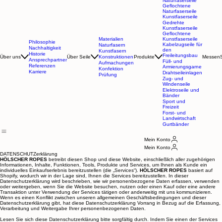
Naturfaserseile
Gedrehte
Naturfaserseile
Geflochtene
Naturfaserseile
Kunstfaserseile
Gedrehte
Kunstfaserseile
Geflochtene
Materialien
Kunstfaserseile
Philosophie
Kabelzugseile für
Naturfasern
Nachhaltigkeit
den
Kunstfasern
Historie
Freileitungsbau
Über uns
Über Seile
Konstruktionen
Produkte
Messen
Ansprechpartner
Füll- und
Aufmachungen
Referenzen
Armierungsgarne
Konfektion
Karriere
Drahtseileinlagen
Prüfung
Zug- und
Windenseile
Elektroseile und
Bänder
Sport und
Freizeit
Forst- und
Landwirtschaft
Gurtbänder
Mein Konto
Mein Konto
DATENSCHUTZerklärung
HÖLSCHER ROPES
betreibt diesen Shop und diese Website, einschließlich aller zugehörigen
Informationen, Inhalte, Funktionen, Tools, Produkte und Services, um Ihnen als Kunde ein
individuelles Einkaufserlebnis bereitzustellen (die „Services“).
HÖLSCHER ROPES
basiert auf
Shopify, wodurch wir in der Lage sind, Ihnen die Services bereitzustellen. In dieser
Datenschutzerklärung wird beschrieben, wie wir personenbezogene Daten erfassen, verwenden
oder weitergeben, wenn Sie die Website besuchen, nutzen oder einen Kauf oder eine andere
Transaktion unter Verwendung der Services tätigen oder anderweitig mit uns kommunizieren.
Wenn es einen Konflikt zwischen unseren allgemeinen Geschäftsbedingungen und dieser