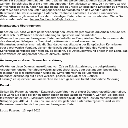
Beschwerden
Wenn Sie Beschwerden darüber haben, wie wir Ihre personenbezogenen Daten verarbeiten,
wenden Sie sich bitte über die unten angegebenen Kontaktdaten an uns. Je nachdem, wo sich
Ihr Wohnsitz befindet, haben Sie das Recht, gegen unsere Entscheidung Einspruch zu erheben,
indem Sie sich unter den unten angegebenen Kontaktdaten an uns wenden oder Ihre
Beschwerde bei der zuständigen Datenschutzbehörde einreichen. Für den Europäischen
Wirtschaftsraum gibt es eine Liste der zuständigen Datenschutzaufsichtsbehörden. Wenn Sie
sich abrufen möchten,
haben Sie hier die Möglichkeit dazu
.
Internationale Übertragungen
Beachten Sie, dass wir Ihre personenbezogenen Daten möglicherweise außerhalb des Landes,
in dem sich Ihr Wohnsitz befindet, übertragen, speichern und verarbeiten.
Wenn wir Ihre personenbezogenen Daten außerhalb des Europäischen Wirtschaftsraums oder
des Vereinigten Königreichs übermitteln, stützen wir uns auf anerkannte
Übermittlungsmechanismen wie die Standardvertragsklauseln der Europäischen Kommission
oder gleichwertige Verträge, die von der jeweils zuständigen Behörde des Vereinigten
Königreichs herausgegeben werden, es sei denn, die Datenübermittlung erfolgt in ein Land, das
nachweislich ein angemessenes Schutzniveau bietet.
Änderungen an dieser Datenschutzerklärung
Wir können diese Datenschutzerklärung von Zeit zu Zeit aktualisieren, um beispielsweise
Änderungen unserer Verfahrensweisen zu berücksichtigen, oder aus anderen betrieblichen,
rechtlichen oder regulatorischen Gründen. Wir veröffentlichen die überarbeitete
Datenschutzerklärung auf dieser Website, passen das Datum der „Letzten
Fassung“ entsprechend an und machen die nach geltendem Recht erforderliche Mitteilung.
Kontakt
Sollten Sie Fragen zu unseren Datenschutzverfahren oder dieser Datenschutzerklärung haben,
oder wenn Sie eines der Ihnen zustehenden Rechte ausüben möchten, wenden Sie sich bitte
telefonisch unter, per E-Mail unter sales@hoelscher-jhl.de oder per Post an Münsterstraße 59,
Schöppingen, 48624, DE an uns. Im Sinne der geltenden Datenschutzgesetze sind wir der
Datenverantwortliche für Ihre personenbezogenen Daten.
Letzte Fassung: 13. April 2026