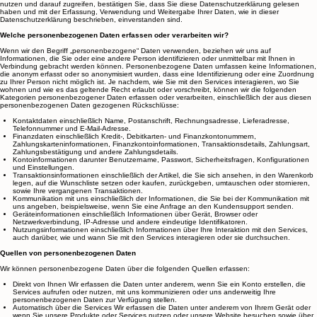
Datenschutzerklärung gibt, hat diese Datenschutzerklärung Vorrang in Bezug auf die Erfassung,
Verarbeitung und Weitergabe Ihrer personenbezogenen Daten.
Lesen Sie sich diese Datenschutzerklärung bitte sorgfältig durch. Indem Sie einen der Services
nutzen und darauf zugreifen, bestätigen Sie, dass Sie diese Datenschutzerklärung gelesen
haben und mit der Erfassung, Verwendung und Weitergabe Ihrer Daten, wie in dieser
Datenschutzerklärung beschrieben, einverstanden sind.
Welche personenbezogenen Daten erfassen oder verarbeiten wir?
Wenn wir den Begriff „personenbezogene“ Daten verwenden, beziehen wir uns auf
Informationen, die Sie oder eine andere Person identifizieren oder unmittelbar mit Ihnen in
Verbindung gebracht werden können. Personenbezogene Daten umfassen keine Informationen,
die anonym erfasst oder so anonymisiert wurden, dass eine Identifizierung oder eine Zuordnung
zu Ihrer Person nicht möglich ist. Je nachdem, wie Sie mit den Services interagieren, wo Sie
wohnen und wie es das geltende Recht erlaubt oder vorschreibt, können wir die folgenden
Kategorien personenbezogener Daten erfassen oder verarbeiten, einschließlich der aus diesen
personenbezogenen Daten gezogenen Rückschlüsse:
Kontaktdaten einschließlich Name, Postanschrift, Rechnungsadresse, Lieferadresse,
Telefonnummer und E-Mail-Adresse.
Finanzdaten einschließlich Kredit-, Debitkarten- und Finanzkontonummern,
Zahlungskarteninformationen, Finanzkontoinformationen, Transaktionsdetails, Zahlungsart,
Zahlungsbestätigung und andere Zahlungsdetails.
Kontoinformationen darunter Benutzername, Passwort, Sicherheitsfragen, Konfigurationen
und Einstellungen.
Transaktionsinformationen einschließlich der Artikel, die Sie sich ansehen, in den Warenkorb
legen, auf die Wunschliste setzen oder kaufen, zurückgeben, umtauschen oder stornieren,
sowie Ihre vergangenen Transaktionen.
Kommunikation mit uns einschließlich der Informationen, die Sie bei der Kommunikation mit
uns angeben, beispielsweise, wenn Sie eine Anfrage an den Kundensupport senden.
Geräteinformationen einschließlich Informationen über Gerät, Browser oder
Netzwerkverbindung, IP-Adresse und andere eindeutige Identifikatoren.
Nutzungsinformationen einschließlich Informationen über Ihre Interaktion mit den Services,
auch darüber, wie und wann Sie mit den Services interagieren oder sie durchsuchen.
Quellen von personenbezogenen Daten
Wir können personenbezogene Daten über die folgenden Quellen erfassen:
Direkt von Ihnen Wir erfassen die Daten unter anderem, wenn Sie ein Konto erstellen, die