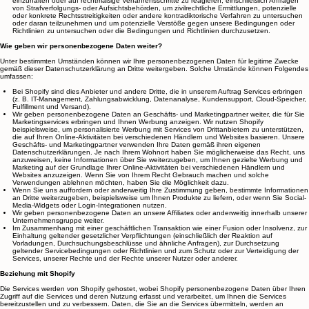
Kundensupport und effektive Services bereitzustellen, zeitnah auf Ihre Anfragen zu
reagieren und unsere Geschäftsbeziehung mit Ihnen aufrechtzuerhalten.
Rechtliche Gründe. Wir verwenden Ihre personenbezogenen Daten, um geltendes Recht
einzuhalten oder auf rechtmäßige Verfahrensschritte zu reagieren, einschließlich Anfragen
von Strafverfolgungs- oder Aufsichtsbehörden, um zivilrechtliche Ermittlungen, potenzielle
oder konkrete Rechtsstreitigkeiten oder andere kontradiktorische Verfahren zu untersuchen
oder daran teilzunehmen und um potenzielle Verstöße gegen unsere Bedingungen oder
Richtlinien zu untersuchen oder die Bedingungen und Richtlinien durchzusetzen.
Wie geben wir personenbezogene Daten weiter?
Unter bestimmten Umständen können wir Ihre personenbezogenen Daten für legitime Zwecke
gemäß dieser Datenschutzerklärung an Dritte weitergeben. Solche Umstände können Folgendes
umfassen:
Bei Shopify sind dies Anbieter und andere Dritte, die in unserem Auftrag Services erbringen
(z. B. IT-Management, Zahlungsabwicklung, Datenanalyse, Kundensupport, Cloud-Speicher,
Fulfillment und Versand).
Wir geben personenbezogene Daten an Geschäfts- und Marketingpartner weiter, die für Sie
Marketingservices erbringen und Ihnen Werbung anzeigen. Wir nutzen Shopify
beispielsweise, um personalisierte Werbung mit Services von Drittanbietern zu unterstützen,
die auf Ihren Online-Aktivitäten bei verschiedenen Händlern und Websites basieren. Unsere
Geschäfts- und Marketingpartner verwenden Ihre Daten gemäß ihren eigenen
Datenschutzerklärungen. Je nach Ihrem Wohnort haben Sie möglicherweise das Recht, uns
anzuweisen, keine Informationen über Sie weiterzugeben, um Ihnen gezielte Werbung und
Marketing auf der Grundlage Ihrer Online-Aktivitäten bei verschiedenen Händlern und
Websites anzuzeigen. Wenn Sie von Ihrem Recht Gebrauch machen und solche
Verwendungen ablehnen möchten, haben Sie die Möglichkeit dazu.
Wenn Sie uns auffordern oder anderweitig Ihre Zustimmung geben, bestimmte Informationen
an Dritte weiterzugeben, beispielsweise um Ihnen Produkte zu liefern, oder wenn Sie Social-
Media-Widgets oder Login-Integrationen nutzen.
Wir geben personenbezogene Daten an unsere Affiliates oder anderweitig innerhalb unserer
Unternehmensgruppe weiter.
Im Zusammenhang mit einer geschäftlichen Transaktion wie einer Fusion oder Insolvenz, zur
Einhaltung geltender gesetzlicher Verpflichtungen (einschließlich der Reaktion auf
Vorladungen, Durchsuchungsbeschlüsse und ähnliche Anfragen), zur Durchsetzung
geltender Servicebedingungen oder Richtlinien und zum Schutz oder zur Verteidigung der
Services, unserer Rechte und der Rechte unserer Nutzer oder anderer.
Beziehung mit Shopify