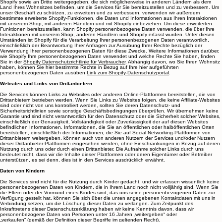
Die Services werden von Shopify gehostet, wobei Shopify personenbezogene Daten über Ihren
Zugriff auf die Services und deren Nutzung erfasst und verarbeitet, um Ihnen die Services
bereitzustellen und zu verbessern. Daten, die Sie an die Services übermitteln, werden an
Shopify sowie an Dritte weitergegeben, die sich möglicherweise in anderen Ländern als dem
Land Ihres Wohnsitzes befinden, um die Services für Sie bereitzustellen und zu verbessern. Um
unser Geschäft zu schützen, zu erweitern und zu verbessern, verwenden wir außerdem
bestimmte erweiterte Shopify-Funktionen, die Daten und Informationen aus Ihren Interaktionen
mit unserem Shop, mit anderen Händlern und mit Shopify einbeziehen. Um diese erweiterten
Funktionen bereitzustellen, kann Shopify personenbezogene Daten verwenden, die über Ihre
Interaktionen mit unserem Shop, anderen Händlern und Shopify erfasst wurden. Unter diesen
Umständen ist Shopify für die Verarbeitung Ihrer personenbezogenen Daten verantwortlich,
einschließlich der Beantwortung Ihrer Anfragen zur Ausübung Ihrer Rechte bezüglich der
Verwendung Ihrer personenbezogenen Daten für diese Zwecke. Weitere Informationen darüber,
wie Shopify Ihre personenbezogenen Daten verwendet und welche Rechte Sie haben, finden
Sie in der
Shopify Datenschutzrichtlinie für Verbraucher
. Abhängig davon, wo Sie Ihren Wohnsitz
haben, können Sie hier bestimmte Rechte in Bezug auf Ihre hier aufgeführten
personenbezogenen Daten ausüben
Link zum Shopify-Datenschutzportal
.
Websites und Links von Drittanbietern
Die Services können Links zu Websites oder anderen Online-Plattformen bereitstellen, die von
Drittanbietern betrieben werden. Wenn Sie Links zu Websites folgen, die keine Affiliate-Websites
sind oder nicht von uns kontrolliert werden, sollten Sie deren Datenschutz- und
Sicherheitsrichtlinien sowie sonstige Geschäftsbedingungen überprüfen. Wir übernehmen keine
Garantie und sind nicht verantwortlich für den Datenschutz oder die Sicherheit solcher Websites,
einschließlich der Genauigkeit, Vollständigkeit oder Zuverlässigkeit der auf diesen Websites
befindlichen Informationen. Informationen, die Sie an öffentlichen oder halböffentlichen Orten
bereitstellen, einschließlich der Informationen, die Sie auf Social Networking-Plattformen von
Drittanbietern weitergeben, können auch von anderen Nutzern der Services und/oder Nutzern
dieser Drittanbieter-Plattformen eingesehen werden, ohne Einschränkungen in Bezug auf deren
Nutzung durch uns oder durch einen Drittanbieter. Die Aufnahme solcher Links durch uns
bedeutet nicht, dass wir die Inhalte dieser Plattformen oder deren Eigentümer oder Betreiber
unterstützen, es sei denn, dies ist in den Services ausdrücklich erwähnt.
Daten von Kindern
Die Services sind nicht für die Nutzung durch Kinder gedacht, und wir erfassen wissentlich keine
personenbezogenen Daten von Kindern, die in Ihrem Land noch nicht volljährig sind. Wenn Sie
die Eltern oder der Vormund eines Kindes sind, das uns seine personenbezogenen Daten zur
Verfügung gestellt hat, können Sie sich über die unten angegebenen Kontaktdaten mit uns in