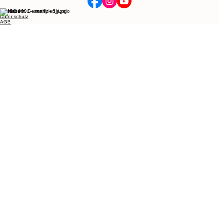
Münsterstraße 59
48624 Schöppingen
© 2026 HÖLSCHER ROPES. Alle Rechte vorbehalten.
Tel.: +49 (0) 25 55 - 99 73 75 0
Fax: +49 (0) 25 55 - 99 73 75 89
Mail:
sales@hoelscher-jhl.de
Impressum
Datenschutz
AGB