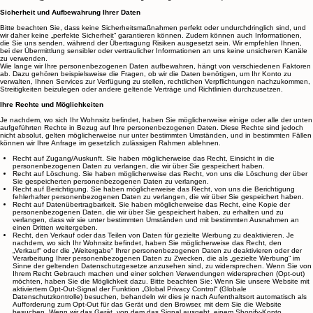
Verbindung setzen, um die Löschung dieser Daten zu verlangen. Zum Zeitpunkt des
Inkrafttretens dieser Datenschutzerklärung haben wir keine Kenntnis davon, dass wir
personenbezogene Daten von Personen unter 16 Jahren „weitergeben“ oder
„verkaufen“ (gemäß der Definition dieser Begriffe im geltenden Recht).
Sicherheit und Aufbewahrung Ihrer Daten
Bitte beachten Sie, dass keine Sicherheitsmaßnahmen perfekt oder undurchdringlich sind, und
wir daher keine „perfekte Sicherheit“ garantieren können. Zudem können auch Informationen,
die Sie uns senden, während der Übertragung Risiken ausgesetzt sein. Wir empfehlen Ihnen,
bei der Übermittlung sensibler oder vertraulicher Informationen an uns keine unsicheren Kanäle
zu verwenden.
Wie lange wir Ihre personenbezogenen Daten aufbewahren, hängt von verschiedenen Faktoren
ab. Dazu gehören beispielsweise die Fragen, ob wir die Daten benötigen, um Ihr Konto zu
verwalten, Ihnen Services zur Verfügung zu stellen, rechtlichen Verpflichtungen nachzukommen,
Streitigkeiten beizulegen oder andere geltende Verträge und Richtlinien durchzusetzen.
Ihre Rechte und Möglichkeiten
Je nachdem, wo sich Ihr Wohnsitz befindet, haben Sie möglicherweise einige oder alle der unten
aufgeführten Rechte in Bezug auf Ihre personenbezogenen Daten. Diese Rechte sind jedoch
nicht absolut, gelten möglicherweise nur unter bestimmten Umständen, und in bestimmten Fällen
können wir Ihre Anfrage im gesetzlich zulässigen Rahmen ablehnen.
Recht auf Zugang/Auskunft. Sie haben möglicherweise das Recht, Einsicht in die
personenbezogenen Daten zu verlangen, die wir über Sie gespeichert haben.
Recht auf Löschung. Sie haben möglicherweise das Recht, von uns die Löschung der über
Sie gespeicherten personenbezogenen Daten zu verlangen.
Recht auf Berichtigung. Sie haben möglicherweise das Recht, von uns die Berichtigung
fehlerhafter personenbezogenen Daten zu verlangen, die wir über Sie gespeichert haben.
Recht auf Datenübertragbarkeit. Sie haben möglicherweise das Recht, eine Kopie der
personenbezogenen Daten, die wir über Sie gespeichert haben, zu erhalten und zu
verlangen, dass wir sie unter bestimmten Umständen und mit bestimmten Ausnahmen an
einen Dritten weitergeben.
Recht, den Verkauf oder das Teilen von Daten für gezielte Werbung zu deaktivieren. Je
nachdem, wo sich Ihr Wohnsitz befindet, haben Sie möglicherweise das Recht, den
„Verkauf“ oder die „Weitergabe“ Ihrer personenbezogenen Daten zu deaktivieren oder der
Verarbeitung Ihrer personenbezogenen Daten zu Zwecken, die als „gezielte Werbung“ im
Sinne der geltenden Datenschutzgesetze anzusehen sind, zu widersprechen. Wenn Sie von
Ihrem Recht Gebrauch machen und einer solchen Verwendungen widersprechen (Opt-out)
möchten, haben Sie die Möglichkeit dazu. Bitte beachten Sie: Wenn Sie unsere Website mit