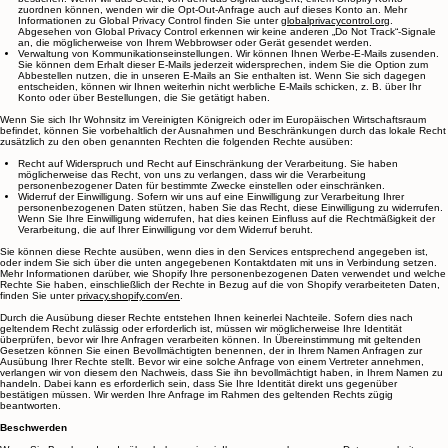
aktiviertem Opt-Out-Signal der Funktion „Global Privacy Control“ (Globale
Datenschutzkontrolle) besuchen, behandeln wir dies je nach Aufenthaltsort automatisch als
Aufforderung zum Opt-Out für das Gerät und den Browser, mit dem Sie die Website
besuchen. Wenn wir das Gerät, von dem das Signal ausgeht, einem Shopify-Konto
zuordnen können, wenden wir die Opt-Out-Anfrage auch auf dieses Konto an. Mehr
Informationen zu Global Privacy Control finden Sie unter
globalprivacycontrol.org
.
Abgesehen von Global Privacy Control erkennen wir keine anderen „Do Not Track“-Signale
an, die möglicherweise von Ihrem Webbrowser oder Gerät gesendet werden.
Verwaltung von Kommunikationseinstellungen. Wir können Ihnen Werbe-E-Mails zusenden.
Sie können dem Erhalt dieser E-Mails jederzeit widersprechen, indem Sie die Option zum
Abbestellen nutzen, die in unseren E-Mails an Sie enthalten ist. Wenn Sie sich dagegen
entscheiden, können wir Ihnen weiterhin nicht werbliche E-Mails schicken, z. B. über Ihr
Konto oder über Bestellungen, die Sie getätigt haben.
Wenn Sie sich Ihr Wohnsitz im Vereinigten Königreich oder im Europäischen Wirtschaftsraum
befindet, können Sie vorbehaltlich der Ausnahmen und Beschränkungen durch das lokale Recht
zusätzlich zu den oben genannten Rechten die folgenden Rechte ausüben:
Recht auf Widerspruch und Recht auf Einschränkung der Verarbeitung. Sie haben
möglicherweise das Recht, von uns zu verlangen, dass wir die Verarbeitung
personenbezogener Daten für bestimmte Zwecke einstellen oder einschränken.
Widerruf der Einwilligung. Sofern wir uns auf eine Einwilligung zur Verarbeitung Ihrer
personenbezogenen Daten stützen, haben Sie das Recht, diese Einwilligung zu widerrufen.
Wenn Sie Ihre Einwilligung widerrufen, hat dies keinen Einfluss auf die Rechtmäßigkeit der
Verarbeitung, die auf Ihrer Einwilligung vor dem Widerruf beruht.
Sie können diese Rechte ausüben, wenn dies in den Services entsprechend angegeben ist,
oder indem Sie sich über die unten angegebenen Kontaktdaten mit uns in Verbindung setzen.
Mehr Informationen darüber, wie Shopify Ihre personenbezogenen Daten verwendet und welche
Rechte Sie haben, einschließlich der Rechte in Bezug auf die von Shopify verarbeiteten Daten,
finden Sie unter
privacy.shopify.com/en
.
Durch die Ausübung dieser Rechte entstehen Ihnen keinerlei Nachteile. Sofern dies nach
geltendem Recht zulässig oder erforderlich ist, müssen wir möglicherweise Ihre Identität
überprüfen, bevor wir Ihre Anfragen verarbeiten können. In Übereinstimmung mit geltenden
Gesetzen können Sie einen Bevollmächtigten benennen, der in Ihrem Namen Anfragen zur
Ausübung Ihrer Rechte stellt. Bevor wir eine solche Anfrage von einem Vertreter annehmen,
verlangen wir von diesem den Nachweis, dass Sie ihn bevollmächtigt haben, in Ihrem Namen zu
handeln. Dabei kann es erforderlich sein, dass Sie Ihre Identität direkt uns gegenüber
bestätigen müssen. Wir werden Ihre Anfrage im Rahmen des geltenden Rechts zügig
beantworten.