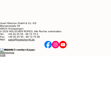
Josef Hölscher GmbH & Co. KG
Münsterstraße 59
48624 Schöppingen
© 2026 HÖLSCHER ROPES. Alle Rechte vorbehalten.
Tel.: +49 (0) 25 55 - 99 73 75 0
Fax: +49 (0) 25 55 - 99 73 75 89
Mail:
sales@hoelscher-jhl.de
Impressum
Datenschutz
AGB