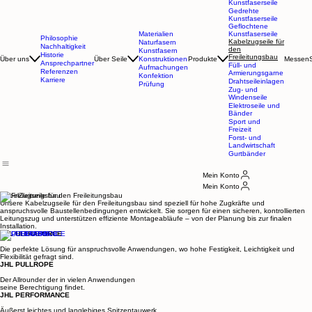
Naturfaserseile
Geflochtene
Naturfaserseile
Kunstfaserseile
Gedrehte
Kunstfaserseile
Geflochtene
Materialien
Kunstfaserseile
Philosophie
Kabelzugseile für
Naturfasern
Nachhaltigkeit
den
Kunstfasern
Historie
Freileitungsbau
Über uns
Über Seile
Konstruktionen
Produkte
Messen
Ansprechpartner
Füll- und
Aufmachungen
Referenzen
Armierungsgarne
Konfektion
Karriere
Drahtseileinlagen
Prüfung
Zug- und
Windenseile
Elektroseile und
Bänder
Sport und
Freizeit
Forst- und
Landwirtschaft
Gurtbänder
Mein Konto
Mein Konto
KabelZugseile für den Freileitungsbau
Unsere Kabelzugseile für den Freileitungsbau sind speziell für hohe Zugkräfte und
anspruchsvolle Baustellenbedingungen entwickelt. Sie sorgen für einen sicheren, kontrollierten
Leitungszug und unterstützen effiziente Montageabläufe – von der Planung bis zur finalen
Installation.
JHL ULTRAFORCE
Die perfekte Lösung für anspruchsvolle Anwendungen, wo hohe Festigkeit, Leichtigkeit und
Flexibilität gefragt sind.
JHL PULLROPE
Der Allrounder der in vielen Anwendungen
seine Berechtigung findet.