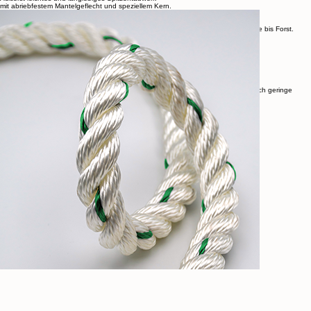
JHL PERFORMANCE
Äußerst leichtes und langlebiges Spitzentauwerk
mit abriebfestem Mantelgeflecht und speziellem Kern.
JHL FUSIONROPE
Das vielseitige Hochleistungsseil für anspruchsvolle Anwendungen – von Industrie bis Forst.
JHL SUPERTEC
Drei- oder vierschäftiges Qualitätsseil mit
hervorragenden Allroundeigenschaften.
Maximale Leistung zum kleinen Preis.
JHL POLYESTER (PES)
Hochfestes, witterungsbeständiges und langlebiges Fasertauwerke, das sich durch geringe
Dehnung, hohe Abriebfestigkeit und exzellente UV-Stabilität auszeichnet.